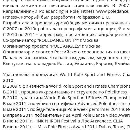
начала заниматься шестовой стриппластикой. В 200
направлениями Poledancing и Pole Fitness
www.poledance.
Fitness», который был разработан Polepassion LTD.
Разработала и провела курс «Общая методика преподавания 
С 2007 по 2010г работала хореографом и танцовщицей в м
С 2010 по 2011 - хореограф, постановщик, танцовщица в 
Со-организатор “POLEDANCE UNITY” г.Москва.
Организатор проекта “POLE ANGELS” г.Москва.
Организатор и спонсор Российского соревнования по шес
Параллельно занимается балетом, джазом, модерном, воз
Выступает на площадках России, Украины, Европы, Ямайк
Участвовала в конкурсах World Pole Sport and Fitness Ch
2010.
В 2009 г. финалистка World Pole Sport and Fitness Champion
В 2010г. прошла аккредитацию инструктора по Polefitness –
В 2010г. участница World Pole Sport and Fitness Champions
В мае 2011г. получила сертификат Advanced Polefitness instr
В мае 2011г. победительница Pole week performer 2011 в 
В апреле 2011 победительница April Pole Dance Video Awar
В июне 2011г. - INK-N-IRON Festival в Лос Анжелесе, США
В июне 2011г. – Miss Pole Fitness Award 2011 Dallas, Texas,