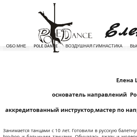
​Ел
ОБО МНЕ
POLE DANCE
ВОЗДУШНАЯ ГИМНАСТИКА
ВЫ
Елена
основатель направлений Pole
аккредитованный инструктор,мастер по напра
Занимается танцами с 10 лет. Готовили в русскую балетн
hip-hop и бальными танцами. Обучалась джазу и модерн