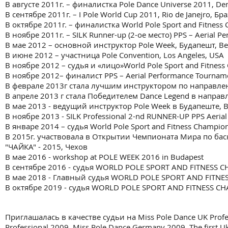
В августе 2011г. – финалистка Pole Dance Universe 2011, D
В сентябре 2011г. – I Pole World Cup 2011, Rio de Janejro, Бр
В октябре 2011г. – финалистка World Pole Sport and Fitness
В ноябре 2011г. – SILK Runner-up (2-ое место) PPS – Aerial 
В мае 2012 – основной инструктор Pole Week, Будапешт, В
В июне 2012 – участница Pole Convention, Los Angeles, USA
В ноябре 2012 – судья и «лицо»World Pole Sport and Fitnes
В ноябре 2012– финалист PPS – Aerial Performance Tournam
В феврале 2013г стала лучшим инструктором по направления
В апреле 2013 г стала Победителем Dance Legend в направл
В мае 2013 - ведущий инструктор Pole Week в Будапеште, 
В ноябре 2013 - SILK Professional 2-nd RUNNER-UP PPS Aeri
В январе 2014 – судья World Pole Sport and Fitness Champio
В 2015г. участвовала в Открытии Чемпионата Мира по бас
"ЧАЙКА" - 2015, Чехов
В мае 2016 - workshop at POLE WEEK 2016 in Budapest
В сентябре 2016 - судья WORLD POLE SPORT AND FITNESS 
В мае 2018 - Главный судья WORLD POLE SPORT AND FITNE
В октябре 2019 - судья WORLD POLE SPORT AND FITNESS C
Приглашалась в качестве судьи на Miss Pole Dance UK Profes
Professional 2009, Miss Pole Dance Germany 2009, The first 